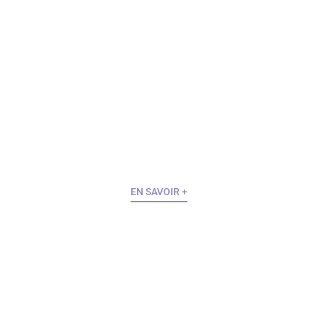
CONGRÈS ,
CONVENTION,
RÉUNION
CONGRÈS, CONVENTION, RÉUNION ..
EN SAVOIR +
ÉVÈNEMENT FESTIF
DÉJEUNER, COCKTAIL, SOIRÉE DE GALA