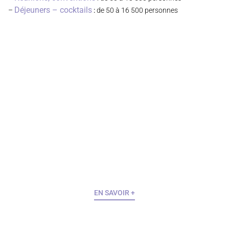
Déjeuners – cocktails
–
:
de 50 à 16 500 personnes
SALON, EXPOSITION
Salon, exposition, roadshow, festival
EN SAVOIR +