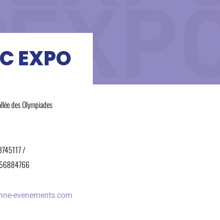
RC EXPO
allée des Olympiades
8745117 /
9556884766
ienne-evenements.com