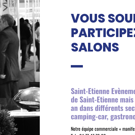
VOUS SOU
PARTICIPE
SALONS
Saint-Etienne Evèneme
de Saint-Etienne mais
an dans différents sec
camping-car, gastrono
Notre équipe commerciale « manifes